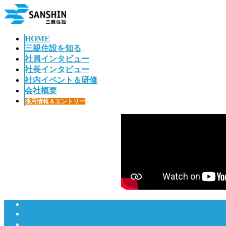
コ
ナ
ン
ビ
テ
ゲ
HOME
ン
ー
三親住設を知る
ツ
シ
社員インタビュー
へ
ョ
社長インタビュー
ス
ン
社内イベント＆研修
キ
に
会社概要
ッ
移
採用情報＆エントリー
プ
動