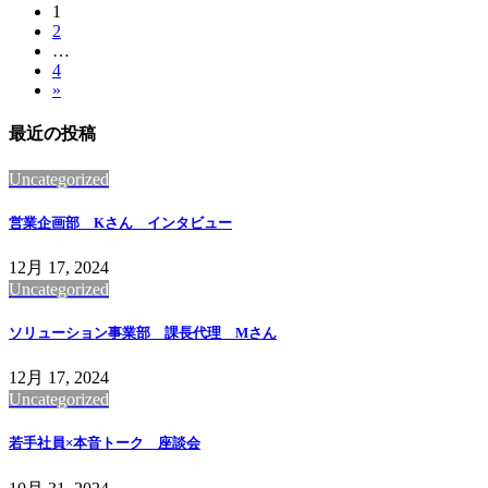
投
固
1
固
2
定
稿
…
定
ペ
固
4
ペ
ー
の
»
定
ー
ジ
ペ
ペ
ジ
最近の投稿
ー
ー
ジ
Uncategorized
ジ
営業企画部 Kさん インタビュー
送
り
12月 17, 2024
Uncategorized
ソリューション事業部 課長代理 Mさん
12月 17, 2024
Uncategorized
若手社員×本音トーク 座談会