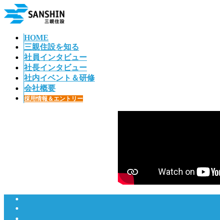
コ
ナ
ン
ビ
テ
ゲ
HOME
ン
ー
三親住設を知る
ツ
シ
社員インタビュー
へ
ョ
社長インタビュー
ス
ン
社内イベント＆研修
キ
に
会社概要
ッ
移
採用情報＆エントリー
プ
動